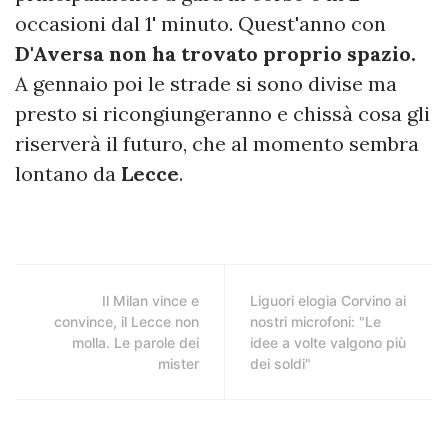
occasioni dal 1' minuto. Quest'anno con
D'Aversa non ha trovato proprio spazio.
A gennaio poi le strade si sono divise ma
presto si ricongiungeranno e chissà cosa gli
riserverà il futuro, che al momento sembra
lontano da
Lecce
.
Il Milan vince e
Liguori elogia Corvino ai
convince, il Lecce non
nostri microfoni: "Le
molla. Le parole dei
idee a volte valgono più
mister
dei soldi"