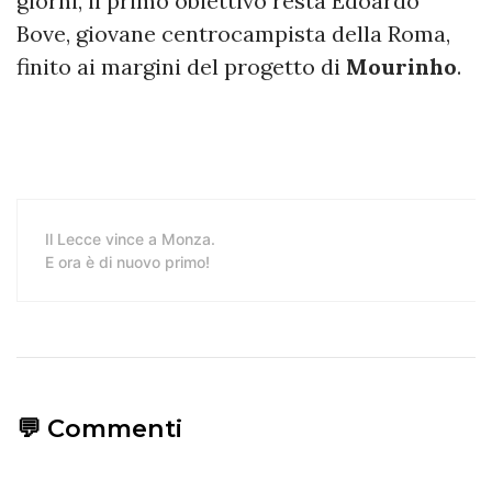
giorni, il primo obiettivo resta Edoardo
Bove, giovane centrocampista della Roma,
finito ai margini del progetto di
Mourinho
.
Il Lecce vince a Monza.
E ora è di nuovo primo!
💬 Commenti