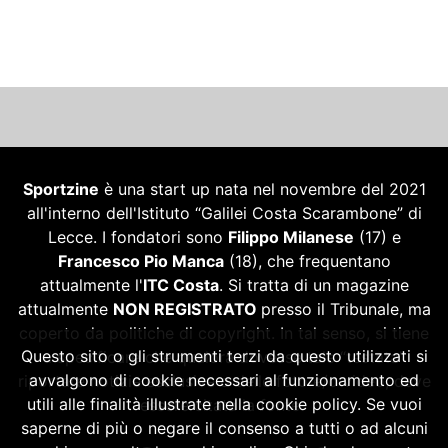
Sportzine
è una start up nata nel novembre del 2021
all'interno dell'Istituto “Galilei Costa Scarambone” di
Lecce. I fondatori sono
Filippo Milanese
(17) e
Francesco Pio Manca
(18), che frequentano
attualmente l'
ITC Costa
. Si tratta di un magazine
attualmente
NON REGISTRATO
presso il Tribunale, ma
coperto da politiche di copyright. In tal senso, si tiene
Questo sito o gli strumenti terzi da questo utilizzati si
a specificare che qualora dovesse tale “testata”
avvalgono di cookie necessari al funzionamento ed
riportare notizie esclusive o delle foto e/o video, deve
utili alle finalità illustrate nella cookie policy. Se vuoi
essere citata la fonte.
saperne di più o negare il consenso a tutti o ad alcuni