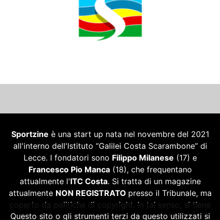
Sportzine
è una start up nata nel novembre del 2021
all'interno dell'Istituto “Galilei Costa Scarambone” di
Lecce. I fondatori sono
Filippo Milanese
(17) e
Francesco Pio Manca
(18), che frequentano
attualmente l'
ITC Costa
. Si tratta di un magazine
attualmente
NON REGISTRATO
presso il Tribunale, ma
coperto da politiche di copyright. In tal senso, si tiene
Questo sito o gli strumenti terzi da questo utilizzati si
a specificare che qualora dovesse tale “testata”