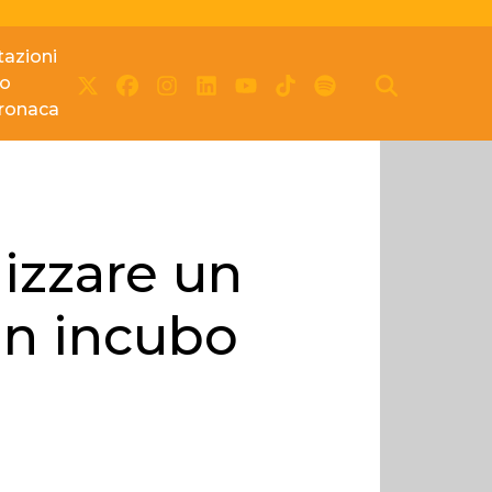
azioni
io
cronaca
lizzare un
un incubo