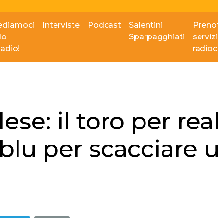
ediamoci
Interviste
Podcast
Salentini
Prenot
lo
Sparpagghiati
serviz
tadio!
radio
se: il toro per rea
oblu per scacciare 