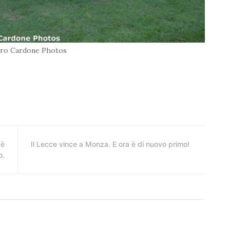
ero Cardone Photos
 è
Il Lecce vince a Monza. E ora è di nuovo primo!
o.