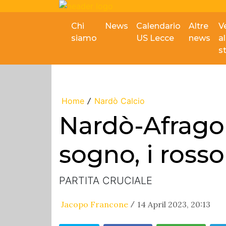
Chi
News
Calendario
Altre
V
siamo
US Lecce
news
al
s
Home
Nardò Calcio
/
Nardò-Afragole
sogno, i ross
PARTITA CRUCIALE
Jacopo Francone
14 April 2023, 20:13
/