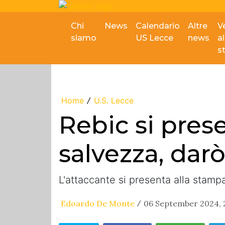
Chi
News
Calendario
Altre
V
siamo
US Lecce
news
al
s
Home
U.S. Lecce
/
Rebic si pres
salvezza, dar
L'attaccante si presenta alla stampa
Edoardo De Monte
06 September 2024, 2
/