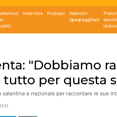
ediamoci
Interviste
Podcast
Salentini
Prenot
lo
Sparpagghiati
serviz
tadio!
radio
enta: "Dobbiamo r
ò tutto per questa 
 salentina e nazionale per raccontare le sue inten
1:57