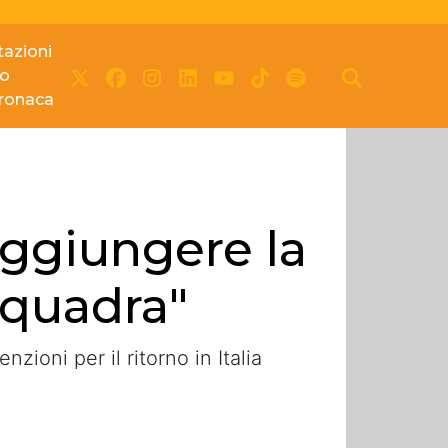
azioni
io
cronaca
aggiungere la
squadra"
zioni per il ritorno in Italia