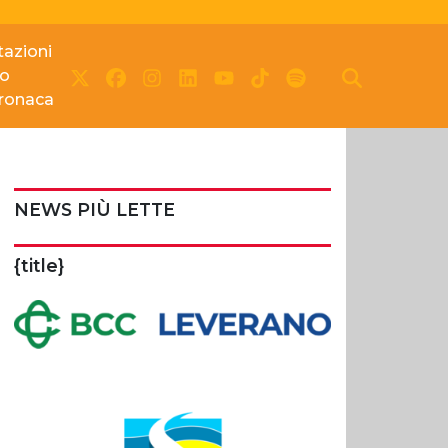
azioni
io
cronaca
NEWS PIÙ LETTE
{title}