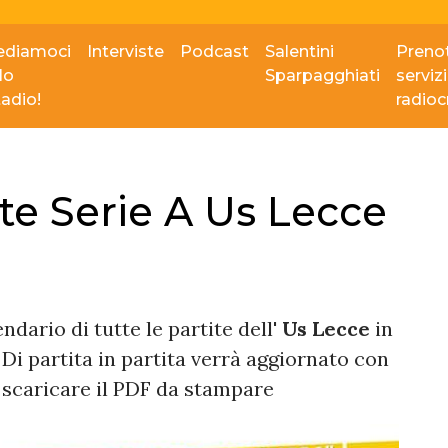
ediamoci
Interviste
Podcast
Salentini
Prenot
lo
Sparpagghiati
serviz
tadio!
radio
te Serie A Us Lecce
ndario di tutte le partite dell'
Us Lecce
in
Di partita in partita verrà aggiornato con
 scaricare il PDF da stampare