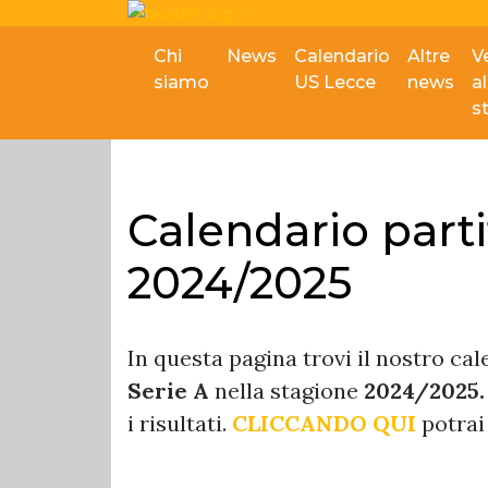
Chi
News
Calendario
Altre
V
siamo
US Lecce
news
al
s
Calendario parti
2024/2025
In questa pagina trovi il nostro cale
Serie A
nella stagione
2024/2025.
i risultati.
CLICCANDO QUI
potrai